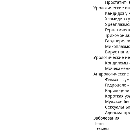
Простатит- 
Урологические и
Кандидоз у 
Хламидиоз у
Уреаплазмоз
Герпетичес
Трихомониаз
Гарднерелле
Микоплазмо
Вирус папил
Урологические н
Кондиломы 
Мочекаменн
Андрологические
Фимоз – суж
Гидроцеле -
Варикоцеле
Короткая уз
Мужское бе
Сексуальные
Аденома пр
Заболевания
Цены
Отзывы