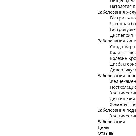
Пищевод Бар
Патология К
Заболевания жел
Гастрит – в
Язвенная б
Гастродуод
Диспепсия 
Заболевания киш
Синдром ра
Колиты - во
Болезнь Кро
Дисбактери
Дивертикул
Заболевания печ
Желчекамен
Постхолеци
Хронически
Дискинезия
Холангит - 
Заболевания под
Хронически
Заболевания
Цены
Отзывы