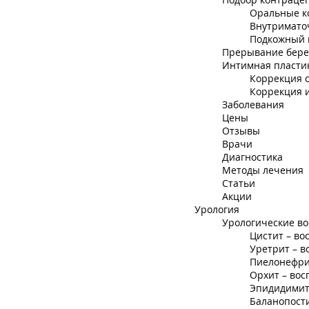
Оральные к
Внутримато
Подкожный 
Прерывание бере
Интимная пласти
Коррекция с
Коррекция 
Заболевания
Цены
Отзывы
Врачи
Диагностика
Методы лечения
Статьи
Акции
Урология
Урологические в
Цистит – во
Уретрит – в
Пиелонефрит
Орхит – вос
Эпидидимит 
Баланопости