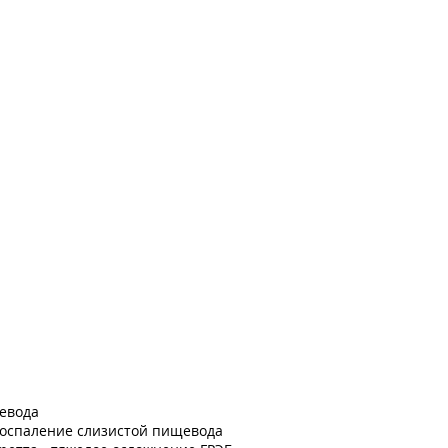
евода
воспаление слизистой пищевода