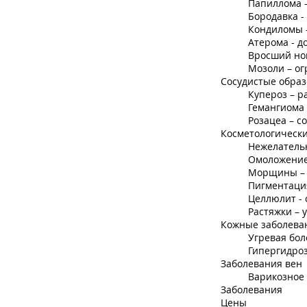
Папиллома 
Бородавка -
Кондиломы 
Атерома - д
Вросший но
Мозоли – ог
Сосудистые обра
Купероз – 
Гемангиома 
Розацеа – с
Косметологическ
Нежелатель
Омоложение
Морщины – 
Пигментаци
Целлюлит - 
Растяжки – 
Кожные заболева
Угревая бол
Гипергидро
Заболевания вен
Варикозное 
Заболевания
Цены