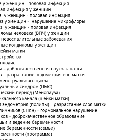
з у женщин - половая инфекция
кая инфекция у женщин
з у женщин - половая инфекция
ез у женщин - нарушение микрофлоры
з у женщин - половая инфекция
лломы человека (ВПЧ) у женщин
е невоспалительные заболевания
ные кондиломы у женщин
шейки матки
стройства
сплодие
 – доброкачественная опухоль матки
 – разрастание эндометрия вне матки
менструального цикла
уальный синдром (ПМС)
ческий период (Менопауза)
кального канала (шейки матки)
 эндометрия (полипы) – разрастание слоя матки
яичников (СПКЯ) – гормональное нарушение
ков – доброкачественное образование
мьи и ведение беременности
ие беременности (семьи)
ременности (программа)
птивов