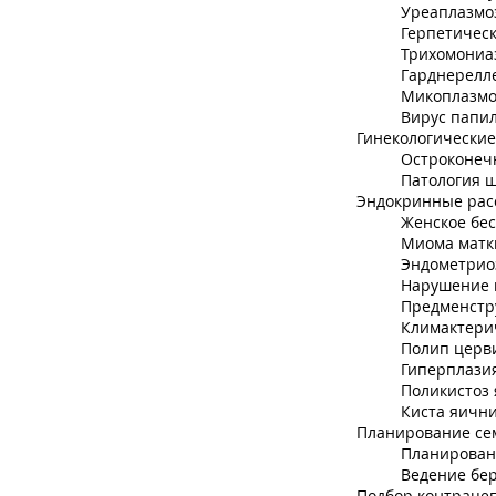
Уреаплазмо
Герпетичес
Трихомониа
Гарднерелл
Микоплазмо
Вирус папи
Гинекологически
Остроконеч
Патология 
Эндокринные рас
Женское бе
Миома матки
Эндометриоз
Нарушение 
Предменстр
Климактери
Полип церви
Гиперплазия
Поликистоз 
Киста яични
Планирование се
Планирован
Ведение бе
Подбор контраце