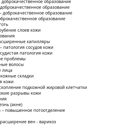
- доброкачественное образование
 доброкачественное образование
– доброкачественное образование
оброкачественное образование
готь
рубение слоев кожи
зования
расширенные капилляры
– патология сосудов кожи
осудистая патология кожи
ие проблемы
ные волосы
 лица
кожные складки
я кожи
скопление подкожной жировой клетчатки
узкие разрывы кожи
ния
езнь (акне)
з – повышенное потоотделение
расширение вен - варикоз