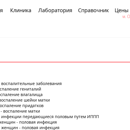
я
Клиника
Лаборатория
Справочник
Цены
м. 
е воспалительные заболевания
оспаление гениталий
оспаление влагалища
воспаление шейки матки
воспаление придатков
- воспаление матки
е инфекции передающиеся половым путем ИППП
 женщин - половая инфекция
у женщин - половая инфекция