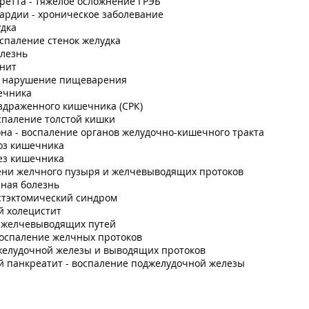
етта - тяжелое осложнение ГРЭБ
ардии - хроническое заболевание
удка
оспаление стенок желудка
олезнь
енит
- нарушение пищеварения
ечника
здраженного кишечника (СРК)
спаление толстой кишки
на - воспаление органов желудочно-кишечного тракта
оз кишечника
ез кишечника
ени желчного пузыря и желчевыводящих протоков
ная болезнь
стэктомический синдром
й холецистит
 желчевыводящих путей
воспаление желчных протоков
желудочной железы и выводящих протоков
й панкреатит - воспаление поджелудочной железы