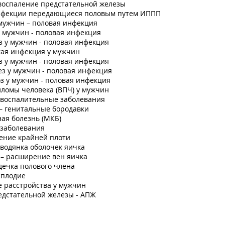
воспаление предстательной железы
нфекции передающиеся половым путем ИППП
мужчин – половая инфекция
 мужчин - половая инфекция
 у мужчин - половая инфекция
кая инфекция у мужчин
 у мужчин - половая инфекция
з у мужчин - половая инфекция
з у мужчин - половая инфекция
ломы человека (ВПЧ) у мужчин
евоспалительные заболевания
– генитальные бородавки
ая болезнь (МКБ)
 заболевания
ение крайней плоти
 водянка оболочек яичка
 – расширение вен яичка
дечка полового члена
сплодие
 расстройства у мужчин
едстательной железы - АПЖ