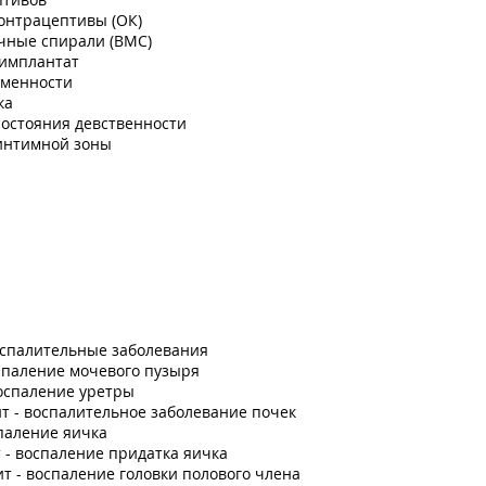
онтрацептивы (ОК)
чные спирали (ВМС)
имплантат
менности
ка
остояния девственности
интимной зоны
оспалительные заболевания
спаление мочевого пузыря
оспаление уретры
 - воспалительное заболевание почек
паление яичка
- воспаление придатка яичка
т - воспаление головки полового члена