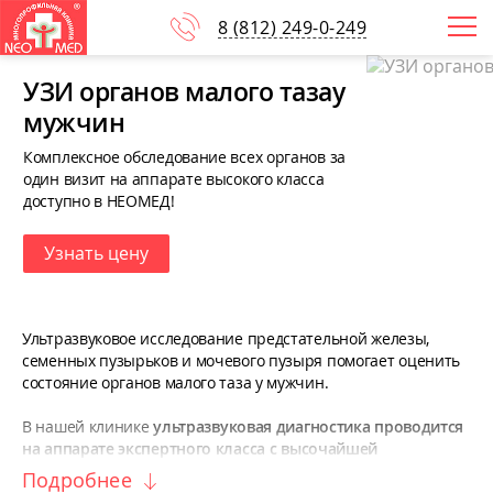
8
(812)
249-0-249
УЗИ органов малого тазау
мужчин
Комплексное обследование всех органов за
один визит на аппарате высокого класса
доступно в НЕОМЕД!
Узнать цену
Ультразвуковое исследование предстательной железы,
семенных пузырьков и мочевого пузыря помогает оценить
состояние органов малого таза у мужчин.
В нашей клинике
ультразвуковая диагностика проводится
на аппарате экспертного класса
с высочайшей
разрешающей способностью и цветным качеством
Подробнее
изображения -
SonoAce X8.