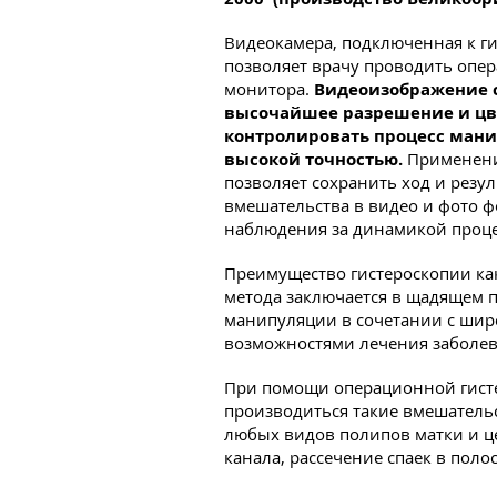
Видеокамера, подключенная к ги
позволяет врачу проводить опер
монитора.
Видеоизображение 
высочайшее разрешение и цве
контролировать процесс мани
высокой точностью.
Применени
позволяет сохранить ход и резу
вмешательства в видео и фото ф
наблюдения за динамикой проце
Преимущество гистероскопии ка
метода заключается в щадящем п
манипуляции в сочетании с ши
возможностями лечения заболе
При помощи операционной гист
производиться такие вмешательс
любых видов полипов матки и ц
канала, рассечение спаек в поло