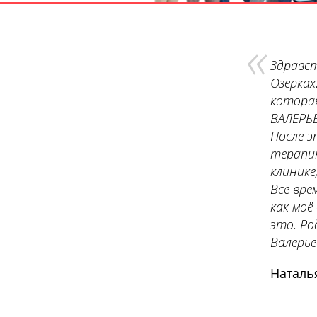
«
Здравст
Озерках
котора
ВАЛЕРЬЕ
После э
терапию
клинике
Всё вре
как моё
это. Ро
Валерье
Наталь