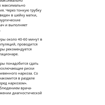
и максимально
их максимально
я. Через тонкую трубку
введен в шейку матки,
рургические
ач и выполняет
.
ры около 40-60 минут в
ипуляций, проводится
уры рекомендуется
тационаре.
ры понадобится сдать
 исключающие риски
ивенного наркоза. Со
акомится в разделе
еред наркозом».
аблюдением врача-
яжении диагностической