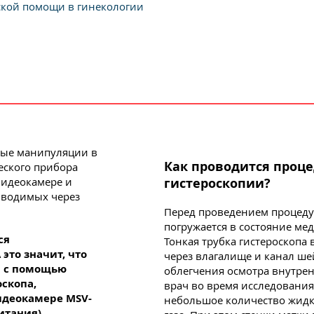
ской помощи в гинекологии
ные манипуляции в
Как проводится проц
еского прибора
гистероскопии?
видеокамере и
вводимых через
Перед проведением процеду
погружается в состояние ме
ся
Тонкая трубка гистероскопа
это значит, что
через влагалище и канал ше
я с помощью
облегчения осмотра внутре
оскопа,
врач во время исследования
идеокамере MSV-
небольшое количество жидк
итания).