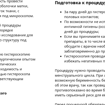
ость провести
Подготовка к процеду
оболочки матки,
к ткани, с
За пару дней до гисте
 под микроскопом.
половых контактов;
По возможности не исп
й процедуры
интимной гигиены (осо
порядке
дней до процедуры;
е исследование для
Если вы принимаете к
о структуру под
препараты, в то числе
обсудите с врачом нео
заблаговременно до п
ю гистероскопию
Гистероскопия проводи
рургическим опытом
избежать негативных п
опических
бходимость и
Процедуру нужно проводить 
щью гистероскопа
менструального цикла. При
ответствующим
возможную беременность бе
об этом врачу, так как пров
противопоказано во время б
кого
иметь серьезный риск для е
Перед процедурой обязател