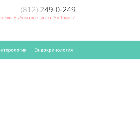
(812)
249-0-249
Озерки, Выборгское шоссе 5.к.1 лит. И
энтерология
Эндокринология