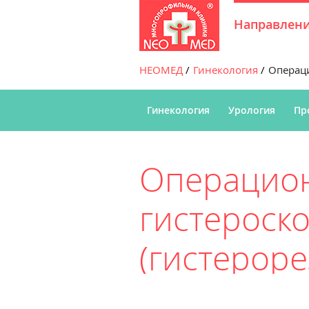
Направлен
НЕОМЕД
Гинекология
Операци
Гинекология
Урология
Пр
Операцио
гистероск
(гистероре