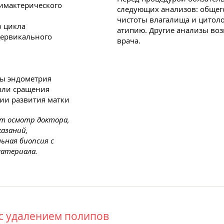
лимактерического
следующих анализов: общего
чистоты влагалища и цитоло
 цикла
атипию. Другие анализы во
цервикального
врача.
сы эндометрия
или сращения
ии развития матки
т осмотр доктора,
казаний,
льная биопсия с
материала.
с удалением полипов