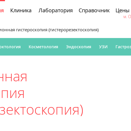
Клиника
Лаборатория
Справочник
Цены
ия
м. 
онная гистероскопия (гистерорезектоскопия)
октология
Косметология
Эндоскопия
УЗИ
Гастро
нная
опия
зектоскопия)