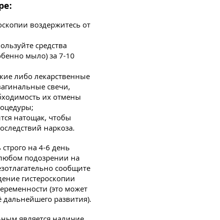
ре:
роскопии воздержитесь от
ользуйте средства
бенно мыло) за 7-10
акие либо лекарственные
 вагинальные свечи,
бходимость их отмены
роцедуры;
тся натощак, чтобы
оследствий наркоза.
строго на 4-6 день
 любом подозрении на
зотлагательно сообщите
едение гистероскопии
еременности (это может
ё дальнейшего развития).
ьным является наличие