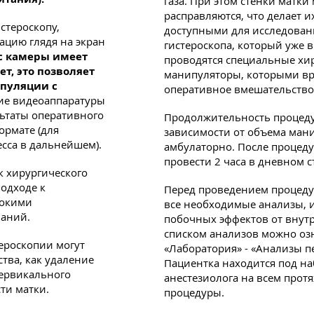
газа. При этом стенки матк
расправляются, что делает 
стероскопу,
доступными для исследовани
ацию глядя на экран
гистероскопа, который уже 
с камеры имеет
проводятся специальные хи
т, это позволяет
манипуляторы, которыми вр
пуляции с
оперативное вмешательство
е видеоаппаратуры
льтаты оперативного
Продолжительность процеду
ормате (для
зависимости от объема ман
сса в дальнейшем).
амбулаторно. После процед
провести 2 часа в дневном с
к хирургического
одходе к
Перед проведением процеду
рокими
все необходимые анализы,
ваний.
побочных эффектов от внутр
списком анализов можно озн
ероскопии могут
«Лаборатория» - «Анализы п
тва, как удаление
Пациентка находится под н
ервикального
анестезиолога на всем прот
сти матки.
процедуры.