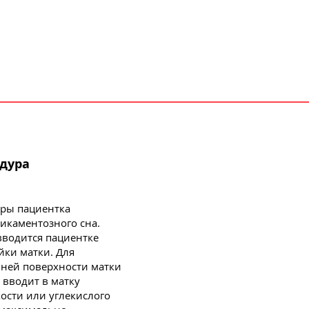
едура
ры пациентка
дикаментозного сна.
 вводится пациентке
йки матки. Для
нней поверхности матки
 вводит в матку
ости или углекислого