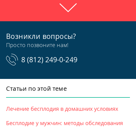
Показания к УЗИ предстательной
железы
Врач-уролог может рекомендовать пациенту УЗИ
Возникли вопросы?
предстательной железы, подозревая у него следующие
Просто позвоните нам!
заболевания:
8
(812)
249-0-249
простатит;
аденома простаты;
киста предстательной железы;
аномалии развития простаты;
Статьи по этой теме
рак предстательной железы.
Принято выделять симптомы и факторы, при обнаружении
Лечение бесплодия в домашних условиях
которых обязательно следует пройти ультразвуковое
исследование простаты:
Бесплодие у мужчин: методы обследования
болевые ощущения внизу живота;