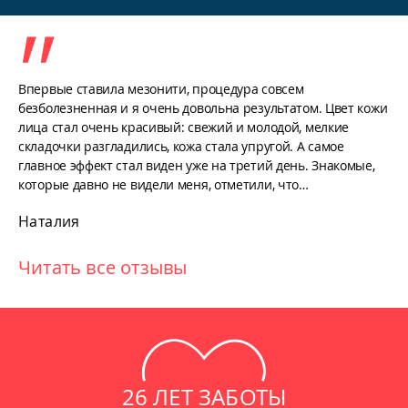
Проведение УЗИ предстательной
железы
Впервые ставила мезонити, процедура совсем
Как правило, ультразвуковое исследование предстательной
безболезненная и я очень довольна результатом. Цвет кожи
железы производится трансректальным методом (ТРУЗИ),
лица стал очень красивый: свежий и молодой, мелкие
иначе говоря, через прямую кишку пациента. Этот способ
складочки разгладились, кожа стала упругой. А самое
дает возможность эффективно исследовать структуру
главное эффект стал виден уже на третий день. Знакомые,
предстательной железы.
которые давно не видели меня, отметили, что…
Дискомфорт, возникающий у мужчины во время процедуры,
Наталия
минимален, так как специальный датчик УЗИ для данного
исследования обладает небольшими размерами (не более 2
см), эргономичный. Для проведения УЗИ больной должен
Читать все отзывы
лечь на левый бок.
Также УЗИ предстательной железы может проводиться
трансабдоминальным методом – через кожу брюшной
передней стенки. Однако трансректальное исследование
дает более наглядную картину. Время обследования -15-20
минут.
26 ЛЕТ ЗАБОТЫ