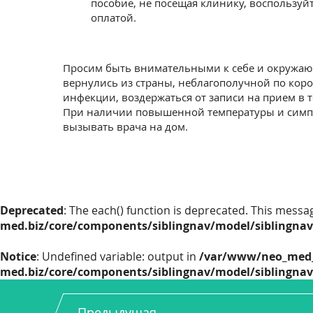
пособие, не посещая клинику, воспользуй
оплатой.
Просим быть внимательными к себе и окружаю
вернулись из страны, неблагополучной по кор
инфекции, воздержаться от записи на прием в т
При наличии повышенной температуры и сим
вызывать врача на дом.
Deprecated
: The each() function is deprecated. This messa
med.biz/core/components/siblingnav/model/siblingnav/
Notice
: Undefined variable: output in
/var/www/neo_med_
med.biz/core/components/siblingnav/model/siblingnav/
Предыдущая