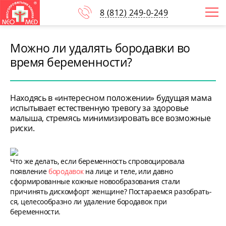
8
(812)
249-0-249
Можно ли удалять бородавки во
время беременности?
Находясь в «интересном положении» будущая мама
испытывает естественную тревогу за здоровье
малыша, стремясь минимизировать все возможные
риски.
Что же делать, если беременность спрово­ци­ро­вала
появление
бородавок
на лице и теле, или давно
сформированные кожные новообразования стали
причинять дис­ком­форт женщине? Постараемся разоб­рать­
ся, целесообразно ли удаление бо­родавок при
беременности.