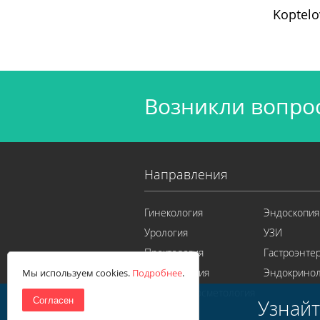
Koptelo
Возникли вопро
Направления
Гинекология
Эндоскопия
Урология
УЗИ
Проктология
Гастроэнте
Косметология
Эндокринол
Мы используем cookies.
Подробнее
.
Лазерная косметология
Согласен
Узнай