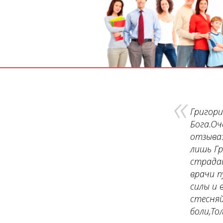
«
Григори
Бога.Оч
отзыва:
лишь Гр
страдан
врачи п
силы и 
стесняй
боли,То