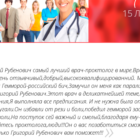
15 
й Рубенович самый лучший врач-проктолог в мире.Вр
ень отзывчивый,добрый,высококвалифицированний. 
 Гемморой-российский бич,Замучил он меня как парал
игорий Рубенович.Этот врач в деликатнейшей теме,
ия,Я выполняла все предписания. И не нужна была о
угали.Он избавли от рези и боли,победил гемморой з
воли,На поступок сей важный и смелый,благодаря ему-
»
тесь проктолога,люди!!!Он о вас позаботиться смо
лько Григорий Рубенович вам поможет!!!