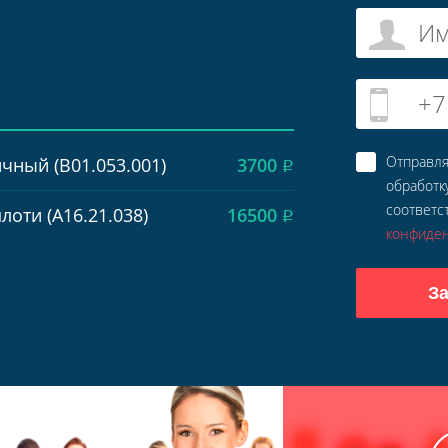
И
+7
Отправля
чный (В01.053.001)
3700
Р
обработк
соответс
лоти (А16.21.038)
16500
Р
конфиде
За