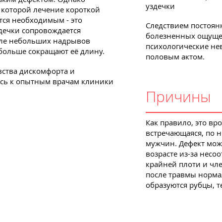
уздечки
 которой лечение короткой
тся необходимым - это
Следствием постоян
здечки сопровождается
болезненных ощуще
сле небольших надрывов
психологические нев
больше сокращают её длину.
половым актом.
увства дискомфорта и
есь к опытным врачам клиники
.
Причины
Как правило, это вр
встречающаяся, по н
мужчин. Дефект мож
возрасте из-за несоо
крайней плоти и чле
после травмы норма
образуются рубцы, т