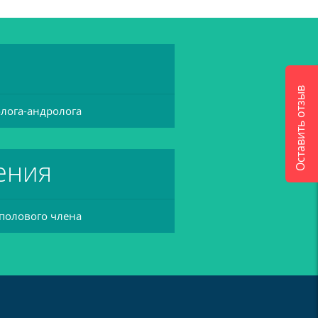
Оставить отзыв
олога-андролога
ения
полового члена