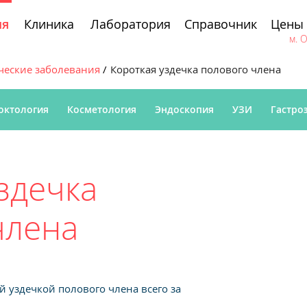
Клиника
Лаборатория
Справочник
Цены
ия
м. 
ческие заболевания
Короткая уздечка полового члена
октология
Косметология
Эндоскопия
УЗИ
Гастро
здечка
члена
й уздечкой полового члена всего за