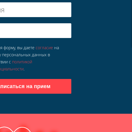
мя
я форму, вы даете
согласие
на
у персональных данных в
твии с
политикой
нциальности
.
писаться на прием