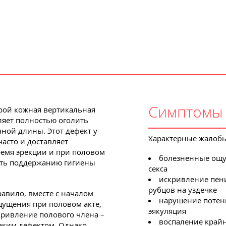
Симптомы
рой кожная вертикальная
ляет полностью оголить
очной длины. Этот дефект у
Характерные жалобы
часто и доставляет
емя эрекции и при половом
болезненные ощу
шать поддержанию гигиены
секса
искривление пени
рубцов на уздечке
равило, вместе с началом
нарушение потен
ущения при половом акте,
эякуляция
кривление полового члена –
воспаление край
аким дефектом. Однако