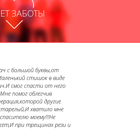
ЛЕТ ЗАБОТЫ
ач с большой буквы,от
Маленький стишок в виде
ич.И смог спасти от него
Мне помог облегчив
перация,которой другие
астарелый,И хватило мне
спасителю моему!!!Не
жет,И при трещинах рези и