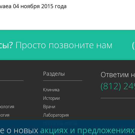
vaea 04 ноября 2015 года
сы?
Просто позвоните нам
Разделы
Ответим н
(812)
24
Клиника
Истории
рология
Врачи
огия
Лаборатория
Полезные статьи
те о новых
акциях и предложения
Соглаше