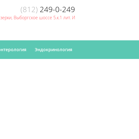
(812)
249-0-249
Озерки, Выборгское шоссе 5.к.1 лит. И
энтерология
Эндокринология