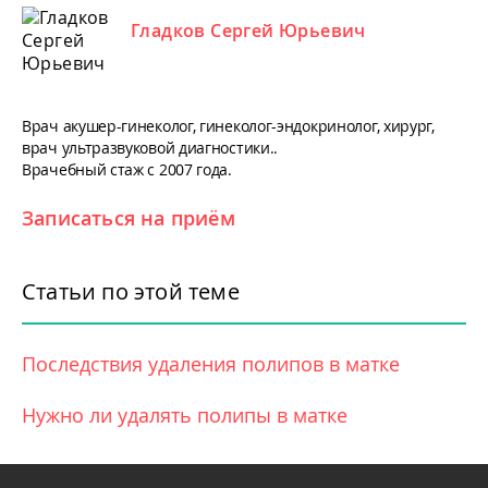
анестезиолога. Затем пациентка выписывается.
Гладков Сергей Юрьевич
После полного восстановления, пациентка может
самостоятельно покинуть клинику, выполняя все
рекомендации врача. Так как процедура проводится под
наркозом, следует позаботиться о том, чтобы вас
Врач акушер-гинеколог, гинеколог-эндокринолог, хирург,
сопровождали по пути домой.
врач ультразвуковой диагностики..
Врачебный стаж с 2007 года.
Как подготовиться к процедуре
Записаться на приём
За 2-3 суток до выскабливания следует предпринять
следующие меры.
Статьи по этой теме
отказаться от сексуальных контактов;
Последствия удаления полипов в матке
перестать принимать лекарства, имеющие вид
вагинальных свечей, спреев или таблеток. Конечно,
если обратное не оговаривается с гинекологом;
Нужно ли удалять полипы в матке
нельзя пользоваться средствами интимной гигиены,
проводить спринцевания.