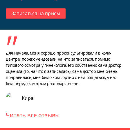
Результаты гистологии готовы в среднем через 10-14 дней.
Записаться на прием
Как проходит выскабливание в клинике
НЕОМЕД
Перед процедурой (на предварительной консультации)
врач с пациенткой подробно обсуждают все вопросы по
Для начала, меня хорошо проконсультировали в колл-
поводу предстоящей манипуляции. Так как процедура
центре, порекомендовали на что записаться, помимо
является хирургическим вмешательством, то врач назначит
типового осмотра у гинеколога, это собственно сама доктор
ряд анализов, чтобы убедиться в безопасности проведения
оценила (то, на что я записалась), сама доктор мне очень
процедуры. Как правило это мазок на микробиоциноз
понравилась, мне было комфортно с ней общаться, у нас
(степень чистоты влагалища), исследование на инфекции,
был перед осмотром разговор, очень…
СПИД, сифилис, гепатиты, клинический анализ крови,
коагулограмма.
Кира
Для проведения вмешательства под общим наркозом
понадобится сдать все необходимые анализы, со списком
которых можно ознакомится в соответствующем разделе
Читать все отзывы
сайта «Лаборатория» - «Анализы перед наркозом».