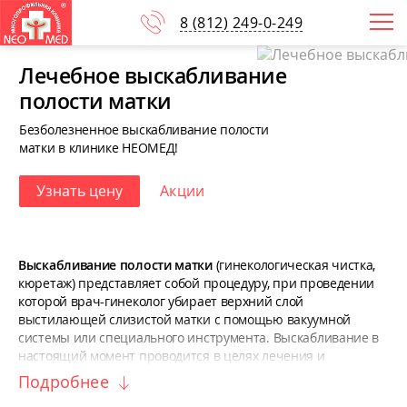
8
(812)
249-0-249
Лечебное выскабливание
полости матки
Безболезненное выскабливание полости
матки в клинике НЕОМЕД!
Узнать цену
Акции
Выскабливание полости матки
(гинекологическая чистка,
кюретаж) представляет собой процедуру, при проведении
которой врач-гинеколог убирает верхний слой
выстилающей слизистой матки с помощью вакуумной
системы или специального инструмента. Выскабливание в
настоящий момент проводится в целях лечения и
диагностики самых различных болезней и патологий,
Подробнее
связанных с женской половой сферой.